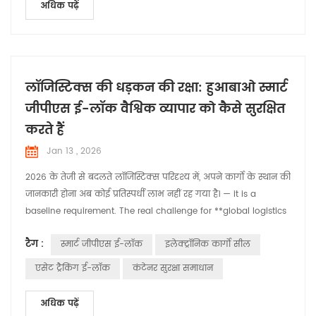
अधिक पढ़ें
लॉजिस्टिक्स की धड़कन की रक्षा: हुआबाओ स्मार्ट
जीपीएस ई-लॉक वैश्विक व्यापार को कैसे सुरक्षित
करते हैं
Jan 13 , 2026
2026 के तेजी से बदलते लॉजिस्टिक्स परिदृश्य में, अपने कार्गो के स्थान की
जानकारी होना अब कोई प्रतिस्पर्धी लाभ नहीं रह गया है। — it is a
baseline requirement. The real challenge for **global logistics
and smart supply chain** leaders is ensuring integrity,
टैग :
स्मार्ट जीपीएस ई-लॉक
इलेक्ट्रॉनिक कार्गो सील
accountability, and real-time security from the moment a
container is sealed to the second it reaches its destination. At
एसेट ट्रैकिंग ई-लॉक
कंटेनर सुरक्षा समाधान
Huabao , we recognize t...
अधिक पढ़ें