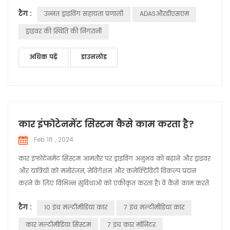
जोखिम को कम करता है। डीएसएम (ड्राइवर स्थिति मॉनिटर) एक है विरोधी
टैग :
उन्नत ड्राइविंग सहायता प्रणाली
ADASऔरडीएसएम
थकान ड्राइविंग के लिए प्रणाली सुरक्षा चालक का ड्राइविंग स्थिति को कम
करने की पुष्टि की जा सकती है दुर्घटनाओं हमारे युक्ति एचबी-...
ड्राइवर की स्थिति की निगरानी
अधिक पढ़ें
डाउनलोड
कार इंफोटेनमेंट सिस्टम कैसे काम करता है?
Feb 18 , 2024
कार इंफोटेनमेंट सिस्टम आमतौर पर ड्राइविंग अनुभव को बढ़ाने और ड्राइवर
और यात्रियों को मनोरंजन, नेविगेशन और कनेक्टिविटी विकल्प प्रदान
करने के लिए विभिन्न सुविधाओं को एकीकृत करता है। वे कैसे काम करते
हैं इसका एक सामान्य अवलोकन यहां दिया गया है: उपयोगकर्ता इंटरफ़ेस:
टैग :
10 इंच मल्टीमीडिया कार
7 इंच मल्टीमीडिया कार
इन्फोटेनमेंट सिस्टम में एक उपयोगकर्ता इंटरफ़ेस होता है जो आमतौर पर
टचस्क्रीन पर या डैशबोर्ड पर भौतिक नियंत्रण के माध्यम से प्रदर्शित होता...
कार मल्टीमीडिया सिस्टम
7 इंच कार मॉनिटर