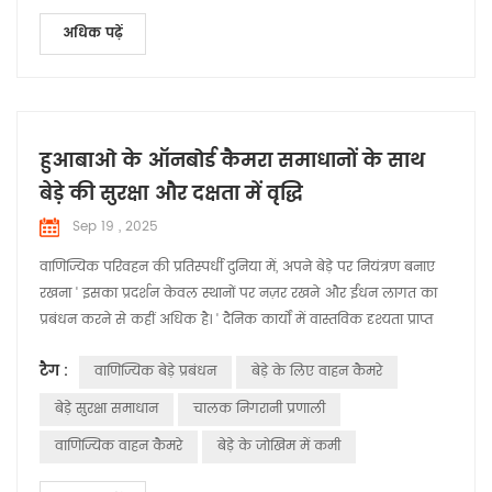
अधिक पढ़ें
हुआबाओ के ऑनबोर्ड कैमरा समाधानों के साथ
बेड़े की सुरक्षा और दक्षता में वृद्धि
Sep 19 , 2025
वाणिज्यिक परिवहन की प्रतिस्पर्धी दुनिया में, अपने बेड़े पर नियंत्रण बनाए
रखना ' इसका प्रदर्शन केवल स्थानों पर नज़र रखने और ईंधन लागत का
प्रबंधन करने से कहीं अधिक है। ' दैनिक कार्यों में वास्तविक दृश्यता प्राप्त
करने के बारे में — एक ऐसी चीज़ जिसे आधुनिक बेड़ा प्रबंधक अब
टैग :
वाणिज्यिक बेड़े प्रबंधन
बेड़े के लिए वाहन कैमरे
नज़रअंदाज़ नहीं कर सकते। यहीं पर हुआबाओ फ्लीट मैनेजमेंट आगे आता
है, और पेशकश करता है बुद्धिमान वाहन कैमरा सिस्टम वाणिज्यिक बेड़े ...
बेड़े सुरक्षा समाधान
चालक निगरानी प्रणाली
वाणिज्यिक वाहन कैमरे
बेड़े के जोखिम में कमी