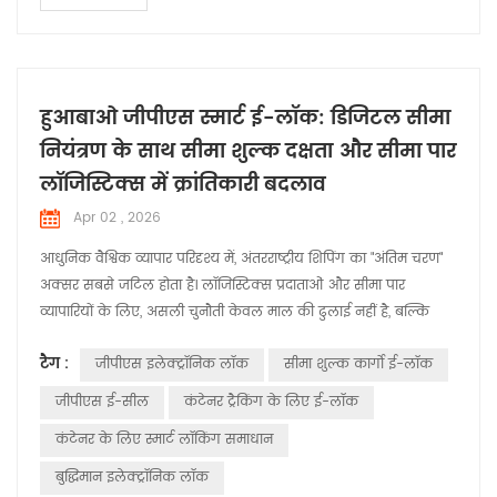
हुआबाओ जीपीएस स्मार्ट ई-लॉक: डिजिटल सीमा
नियंत्रण के साथ सीमा शुल्क दक्षता और सीमा पार
लॉजिस्टिक्स में क्रांतिकारी बदलाव
Apr 02 , 2026
आधुनिक वैश्विक व्यापार परिदृश्य में, अंतरराष्ट्रीय शिपिंग का "अंतिम चरण"
अक्सर सबसे जटिल होता है। लॉजिस्टिक्स प्रदाताओं और सीमा पार
व्यापारियों के लिए, असली चुनौती केवल माल की ढुलाई नहीं है, बल्कि
सीमा शुल्क निकासी से जुड़ी नियामक बाधाओं और सुरक्षा जोखिमों से
टैग :
जीपीएस इलेक्ट्रॉनिक लॉक
सीमा शुल्क कार्गो ई-लॉक
निपटना है। जैसे-जैसे दुनिया भर में "स्मार्ट कस्टम्स" पहल को गति मिल रही
है, हुआबाओ जीपीएस-सक्षम स्मार्ट ई-लॉक यह एक प्रमुख आधारभूत
जीपीएस ई-सील
कंटेनर ट्रैकिंग के लिए ई-लॉक
प्रौद्योग...
कंटेनर के लिए स्मार्ट लॉकिंग समाधान
बुद्धिमान इलेक्ट्रॉनिक लॉक