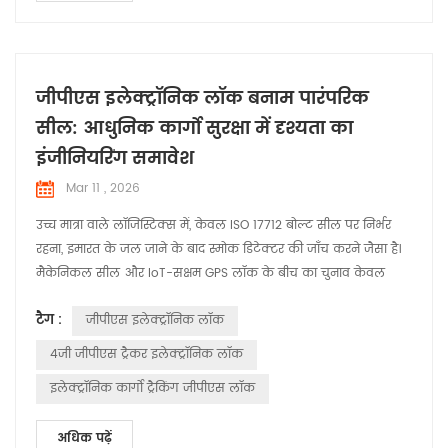
जीपीएस इलेक्ट्रॉनिक लॉक बनाम पारंपरिक
सील: आधुनिक कार्गो सुरक्षा में दृश्यता का
इंजीनियरिंग समावेश
Mar 11 , 2026
उच्च मात्रा वाले लॉजिस्टिक्स में, केवल ISO 17712 बोल्ट सील पर निर्भर
रहना, इमारत के जल जाने के बाद स्मोक डिटेक्टर की जाँच करने जैसा है।
मैकेनिकल सील और IoT-सक्षम GPS लॉक के बीच का चुनाव केवल
"दरवाजा बंद करने" से संबंधित नहीं है। — यह नुकसान को संभालने और
टैग :
जीपीएस इलेक्ट्रॉनिक लॉक
उसे रोकने के बीच एक रणनीतिक विकल्प है। एक विशिष्ट निर्माता के रूप
में हुआबाओ , हम ' हमने देखा है कि पारंपरिक सील बोल्ट पर नहीं, बल्कि
4जी जीपीएस ट्रैकर इलेक्ट्रॉनिक लॉक
आपूर्ति श्र...
इलेक्ट्रॉनिक कार्गो ट्रैकिंग जीपीएस लॉक
अधिक पढ़ें