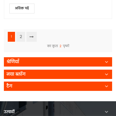
अधिक पढ़ें
2
1
का कुल
2
पृष्ठों
श्रेणियाँ
नया ब्लॉग
टैग
उत्पादों