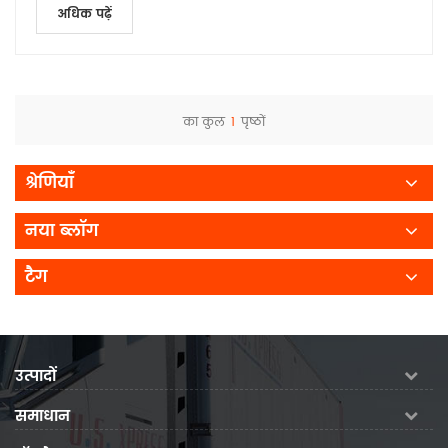
अधिक पढ़ें
का कुल
1
पृष्ठों
श्रेणियाँ
नया ब्लॉग
टैग
उत्पादों
समाधान