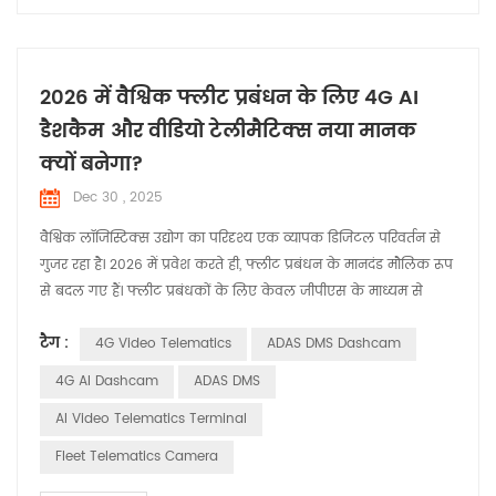
2026 में वैश्विक फ्लीट प्रबंधन के लिए 4G AI
डैशकैम और वीडियो टेलीमैटिक्स नया मानक
क्यों बनेगा?
Dec 30 , 2025
वैश्विक लॉजिस्टिक्स उद्योग का परिदृश्य एक व्यापक डिजिटल परिवर्तन से
गुजर रहा है। 2026 में प्रवेश करते ही, फ्लीट प्रबंधन के मानदंड मौलिक रूप
से बदल गए हैं। फ्लीट प्रबंधकों के लिए केवल जीपीएस के माध्यम से
वाहन की "स्थिति" जानना अब पर्याप्त नहीं है; आज के बाज़ार के अग्रणी
टैग :
4G Video Telematics
ADAS DMS Dashcam
वास्तविक समय में सड़क को "देखने" और "विश्लेषण करने" की क्षमता की
मांग करते हैं। परंपरागत ट्रैकिंग से 4जी वीडियो टेलीमैटिक्स तक का ...
4G AI Dashcam
ADAS DMS
AI Video Telematics Terminal
Fleet Telematics Camera