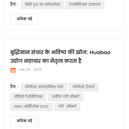
टैग :
पीसी टूल का सॉफ्टवेयर
टेलीमैटिक्स उपकरण
अंग्रेजी (संयुक्त राज्य अमेरिका), कृपया बीटा पर टिक करें। 4, ठीक क्लिक
करें और अपने कंप्यूटर को पुनरारंभ करें, सॉफ़्ट...
अधिक पढ़ें
बुद्धिमान संचार के भविष्य की खोज: Huabao
उद्योग नवाचार का नेतृत्व करता है
Feb 25 , 2025
टैग :
जीपीएस इलेक्ट्रॉनिक ताले
जीपीएस ट्रैकर्स
वीडियो टेलीमैटिक्स
अंकीय गति सीमाएँ
MWC बार्सिलोना 2025
गति -सीमाएँ
अधिक पढ़ें