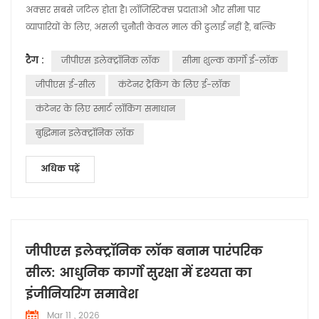
अक्सर सबसे जटिल होता है। लॉजिस्टिक्स प्रदाताओं और सीमा पार
व्यापारियों के लिए, असली चुनौती केवल माल की ढुलाई नहीं है, बल्कि
सीमा शुल्क निकासी से जुड़ी नियामक बाधाओं और सुरक्षा जोखिमों से
टैग :
जीपीएस इलेक्ट्रॉनिक लॉक
सीमा शुल्क कार्गो ई-लॉक
निपटना है। जैसे-जैसे दुनिया भर में "स्मार्ट कस्टम्स" पहल को गति मिल रही
है, हुआबाओ जीपीएस-सक्षम स्मार्ट ई-लॉक यह एक प्रमुख आधारभूत
जीपीएस ई-सील
कंटेनर ट्रैकिंग के लिए ई-लॉक
प्रौद्योग...
कंटेनर के लिए स्मार्ट लॉकिंग समाधान
बुद्धिमान इलेक्ट्रॉनिक लॉक
अधिक पढ़ें
जीपीएस इलेक्ट्रॉनिक लॉक बनाम पारंपरिक
सील: आधुनिक कार्गो सुरक्षा में दृश्यता का
इंजीनियरिंग समावेश
Mar 11 , 2026