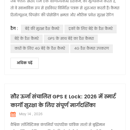
जब फ्लीट खरीद टीमें एक वाणिज्यिकAI डैशकैम, का मूल्यांकन करती हैं,
तो वे स्वाभाविक रूप से हार्डवेयर विनिर्देश पत्रक से शुरुआत करती हैं। कैमरा
रिज़ॉल्यूशन, चिपसेट की प्रोसेसिंग क्षमता और भौतिक प्रवेश सुरक्षा रेटिंग
जांच सूची पर हावी रहती हैं। हालांकि, फील्ड संचालन जल्दी ही यह दिखा देते
टैग :
बेड़े की सुरक्षा डैश कैमरे
ट्रकों के लिए बेड़े के डैश कैमरे
हैं कि एक ऐसा उपकरण जो साफ प्रयोगशाला बेंच पर पूरी तरह काम करता
है, कार्यरत वाहन के अंदर तैनात किए जाने के बाद भी प...
बेड़े के डैश कैमरे
GPS के साथ बेड़े का डैश कैमरा
कारों के लिए 4G बेड़े के डैश कैमरे
4G डैश कैमरा उपकरण
अधिक पढ़ें
सौर ऊर्जा संचालित GPS E Lock: 2026 में स्मार्ट
कार्गो सुरक्षा के लिए संपूर्ण मार्गदर्शिका
May 14 , 2026
वैश्विक लॉजिस्टिक्स कंपनियाँ पारंपरिक यांत्रिक तालों से बुद्धिमान