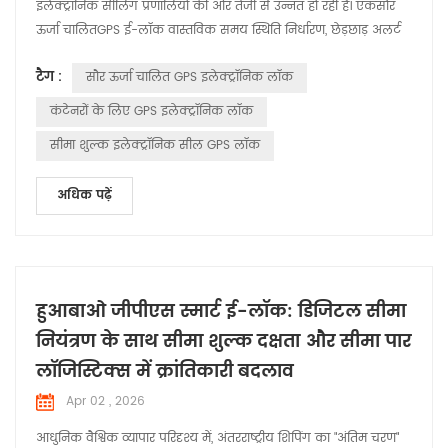
इलेक्ट्रॉनिक सीलिंग प्रणालियों की ओर तेजी से उन्नत हो रही हैं। एकसौर
ऊर्जा चालितGPS ई-लॉक वास्तविक समय स्थिति निर्धारण, छेड़छाड़ अलर्ट
और स्वायत्त बिजली आपूर्ति को संयोजित करता है ताकि लंबी दूरी के
टैग :
सौर ऊर्जा चालित GPS इलेक्ट्रॉनिक लॉक
परिवहन के दौरान कंटेनरों, ट्रेलरों और उच्च-मूल्य वाले माल को सुरक्षित
रखा जा सके। सीमा शुल्क पारगमन, सीमा-पार लॉजिस्टिक्स और बेड़े प्रबं...
कंटेनरों के लिए GPS इलेक्ट्रॉनिक लॉक
सीमा शुल्क इलेक्ट्रॉनिक सील GPS लॉक
अधिक पढ़ें
हुआबाओ जीपीएस स्मार्ट ई-लॉक: डिजिटल सीमा
नियंत्रण के साथ सीमा शुल्क दक्षता और सीमा पार
लॉजिस्टिक्स में क्रांतिकारी बदलाव
Apr 02 , 2026
आधुनिक वैश्विक व्यापार परिदृश्य में, अंतरराष्ट्रीय शिपिंग का "अंतिम चरण"