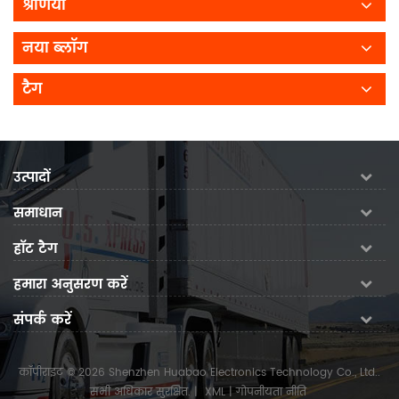
श्रेणियाँ
नया ब्लॉग
टैग
उत्पादों
समाधान
हॉट टैग
हमारा अनुसरण करें
संपर्क करें
कॉपीराइट © 2026 Shenzhen Huabao Electronics Technology Co., Ltd..
सभी अधिकार सुरक्षित.
|
XML
|
गोपनीयता नीति