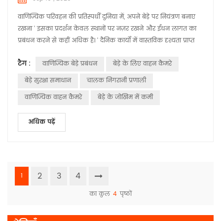
वाणिज्यिक परिवहन की प्रतिस्पर्धी दुनिया में, अपने बेड़े पर नियंत्रण बनाए
रखना ' इसका प्रदर्शन केवल स्थानों पर नज़र रखने और ईंधन लागत का
प्रबंधन करने से कहीं अधिक है। ' दैनिक कार्यों में वास्तविक दृश्यता प्राप्त
करने के बारे में — एक ऐसी चीज़ जिसे आधुनिक बेड़ा प्रबंधक अब
टैग :
वाणिज्यिक बेड़े प्रबंधन
बेड़े के लिए वाहन कैमरे
नज़रअंदाज़ नहीं कर सकते। यहीं पर हुआबाओ फ्लीट मैनेजमेंट आगे आता
है, और पेशकश करता है बुद्धिमान वाहन कैमरा सिस्टम वाणिज्यिक बेड़े ...
बेड़े सुरक्षा समाधान
चालक निगरानी प्रणाली
वाणिज्यिक वाहन कैमरे
बेड़े के जोखिम में कमी
अधिक पढ़ें
2
3
4
1
का कुल
4
पृष्ठों