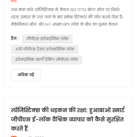
उच्च मात्रा वाले लॉजिस्टिक्स में, केवल ISO 17712 बोल्ट सील पर निर्भर
रहना, इमारत के जल जाने के बाद स्मोक डिटेक्टर की जाँच करने जैसा है।
मैकेनिकल सील और IoT-सक्षम GPS लॉक के बीच का चुनाव केवल
"दरवाजा बंद करने" से संबंधित नहीं है। — यह नुकसान को संभालने और
टैग :
जीपीएस इलेक्ट्रॉनिक लॉक
उसे रोकने के बीच एक रणनीतिक विकल्प है। एक विशिष्ट निर्माता के रूप
में हुआबाओ , हम ' हमने देखा है कि पारंपरिक सील बोल्ट पर नहीं, बल्कि
4जी जीपीएस ट्रैकर इलेक्ट्रॉनिक लॉक
आपूर्ति श्र...
इलेक्ट्रॉनिक कार्गो ट्रैकिंग जीपीएस लॉक
अधिक पढ़ें
लॉजिस्टिक्स की धड़कन की रक्षा: हुआबाओ स्मार्ट
जीपीएस ई-लॉक वैश्विक व्यापार को कैसे सुरक्षित
करते हैं