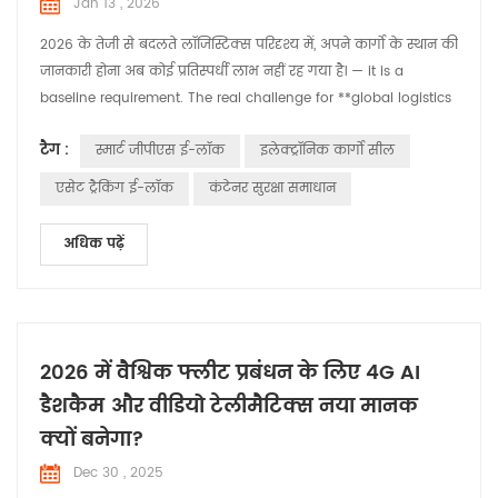
Jan 13 , 2026
2026 के तेजी से बदलते लॉजिस्टिक्स परिदृश्य में, अपने कार्गो के स्थान की
जानकारी होना अब कोई प्रतिस्पर्धी लाभ नहीं रह गया है। — it is a
baseline requirement. The real challenge for **global logistics
and smart supply chain** leaders is ensuring integrity,
टैग :
स्मार्ट जीपीएस ई-लॉक
इलेक्ट्रॉनिक कार्गो सील
accountability, and real-time security from the moment a
container is sealed to the second it reaches its destination. At
एसेट ट्रैकिंग ई-लॉक
कंटेनर सुरक्षा समाधान
Huabao , we recognize t...
अधिक पढ़ें
2026 में वैश्विक फ्लीट प्रबंधन के लिए 4G AI
डैशकैम और वीडियो टेलीमैटिक्स नया मानक
क्यों बनेगा?
Dec 30 , 2025