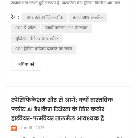
सामने एक बढ़ती हुई समस्या है: पारंपरिक बेड़ा ट्रैकिंग विधियां अब उच्च-
मूल्य वाली संपत्तियों की सुरक्षा के लिए पर्याप्त नहीं हैं। मानक GPS बेड़ा
टैग :
GPS इलेक्ट्रॉनिक लॉक
स्मार्ट GPS ई-लॉक
प्रबंधन प्रणालियां आपको ट्रक का स्थान बताती हैं, लेकिन वे सबसे
महत्वपूर्ण प्रश्न का उत्तर देने में विफल रह...
GPS ई-सील
स्मार्ट कंटेनर GPS पैडलॉक
बुद्धिमान कंटेनर GPS लॉक
GPS ट्रैकिंग कंटेनर दरवाज़े का ताला
अधिक पढ़ें
स्पेसिफिकेशन शीट से आगे: क्यों वास्तविक
फ्लीट AI डैशकैम स्थिरता के लिए कठोर
हार्डवेयर-फर्मवेयर तालमेल आवश्यक है
Jun 18 , 2026