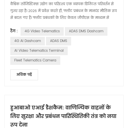
वैश्विक लॉजिस्टिक्स उद्योग का परिदृश्य एक व्यापक डिजिटल परिवर्तन से
गुजर रहा है। 2026 में प्रवेश करते ही, फ्लीट प्रबंधन के मानदंड मौलिक रूप
से बदल गए हैं। फ्लीट प्रबंधकों के लिए केवल जीपीएस के माध्यम से
वाहन की "स्थिति" जानना अब पर्याप्त नहीं है; आज के बाज़ार के अग्रणी
टैग :
4G Video Telematics
ADAS DMS Dashcam
वास्तविक समय में सड़क को "देखने" और "विश्लेषण करने" की क्षमता की
मांग करते हैं। परंपरागत ट्रैकिंग से 4जी वीडियो टेलीमैटिक्स तक का ...
4G AI Dashcam
ADAS DMS
AI Video Telematics Terminal
Fleet Telematics Camera
अधिक पढ़ें
हुआबाओ एआई डैशकैम: वाणिज्यिक वाहनों के
लिए सुरक्षा और प्रबंधन पारिस्थितिकी तंत्र को नया
रूप देना