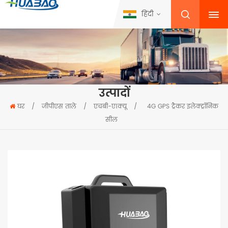
हिंदी
उत्पादों
घर
/
जीपीएस ताले
/
एचबी-ए1क्यू
/
4G GPS ट्रैकर इलेक्ट्रॉनिक
सील