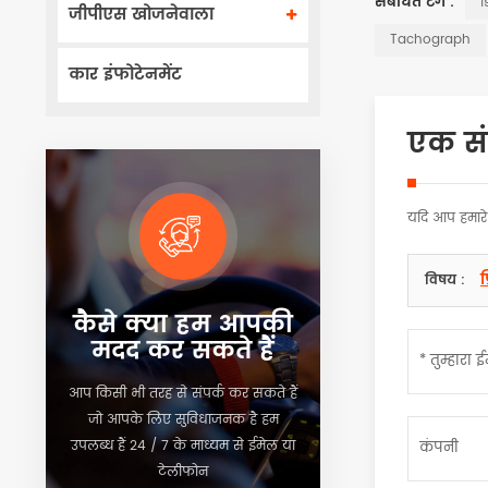
संबंधित टैग :
ड
जीपीएस खोजनेवाला
Tachograph
कार इंफोटेनमेंट
एक संद
यदि आप हमारे 
प
विषय :
कैसे क्या हम आपकी
मदद कर सकते हैं
आप किसी भी तरह से संपर्क कर सकते हैं
जो आपके लिए सुविधाजनक है हम
उपलब्ध हैं 24 / 7 के माध्यम से ईमेल या
टेलीफोन