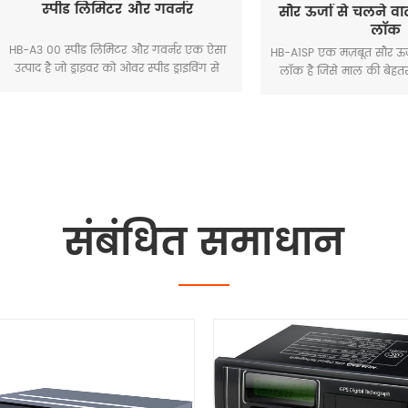
स्पीड लिमिटर और गवर्नर
सौर ऊर्जा से चलने वाला जीप
लॉक
00 स्पीड लिमिटर और गवर्नर एक ऐसा
HB-A1SP एक मज़बूत सौर ऊर्जा संचाल
है जो ड्राइवर को ओवर स्पीड ड्राइविंग से
लॉक है जिसे माल की बेहतर सुरक्षा और
के लिए वाहन की गति को नियंत्रित कर
ट्रैकिंग के लिए डिज़ाइन किया गया है।
ै, क्योंकि अधिकांश ट्रैफ़िक दुर्घटनाएँ
एकीकृत उच्च-दक्षता वाला सौर पैनल लग
से ड्राइविंग के कारण होती हैं, यह उत्पाद
लंबी दूरी के परिवहन के लिए अत्यधि
्रा को सुरक्षित बनाने के लिए वास्तव में
स्टैंडबाय समय और रखरखाव-मुक्त 
उपयोगी चीज़ है।
सुनिश्चित करता है। मल्टी-नेटवर्क स
(2G/3G/4G) के साथ, यह वास्तविक 
स्थान ट्रैकिंग, अनधिकृत छेड़छाड़ अलर्
अनलॉकिंग लॉग प्रदान करता है, जिससे य
संबंधित समाधान
कंटेनरों, सीमा पार लॉजिस्टिक्स और उच
वाली संपत्ति प्रबंधन के लिए सर्वोत्तम
जाता है।