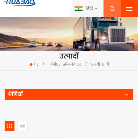
हिंदी
उत्पादों
घर
/
जीपीएस खोजनेवाला
/
एचबी-ए1टी
श्रेणियाँ