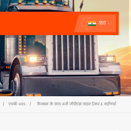
हिंदी
/
एचबी-A9S
/
कैनबस के साथ 4जी जीपीएस वाहन ट्रैकर & वाईफाई