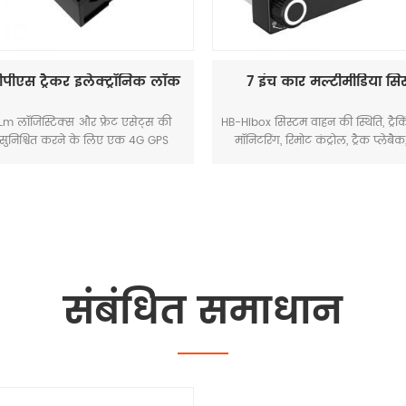
7 इंच कार मल्टीमीडिया सिस्टम
ट्रेलर के लिए 4जी जीपीएस
ox सिस्टम वाहन की स्थिति, ट्रैकिंग, वीडियो
HB-A1T ट्रेलर के लिए एक 4G GPS ट्
िटरिंग, रिमोट कंट्रोल, ट्रैक प्लेबैक, ड्राइवर
ट्रेलर आवश्यकताओं और एप्लिकेशन प
धन, नेविगेशन, मल्टीमीडिया, ब्लूटूथ, वाईफ़ाई,
अनुसार डिज़ाइन और विकसित किया गया
ंजन और अन्य सुविधाएँ प्रदान करता है। यह
वाहन के शरीर और बाहरी संपत्ति 
र फैक्ट्री प्री-इंस्टॉलेशन उद्देश्य के लिए
करने की आवश्यकता होती है। ट्रेलर 
त एक अनुकूलित मल्टीमीडिया टर्मिनल है।
की दूरस्थ निगरानी के लिए उप
संबंधित समाधान