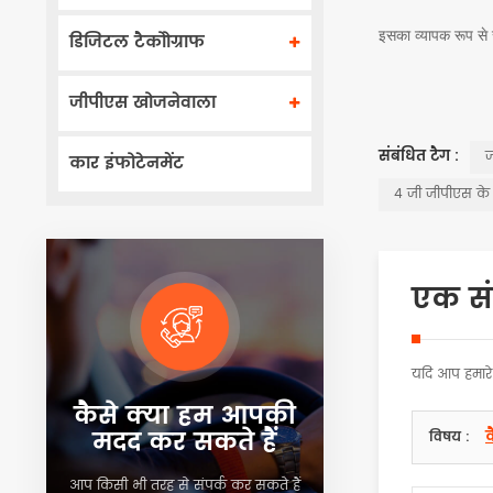
इसका व्यापक रूप से 
डिजिटल टैकोोग्राफ
जीपीएस खोजनेवाला
संबंधित टैग :
ज
कार इंफोटेनमेंट
4 जी जीपीएस के 
एक संद
यदि आप हमारे 
कैसे क्या हम आपकी
मदद कर सकते हैं
विषय :
आप किसी भी तरह से संपर्क कर सकते हैं