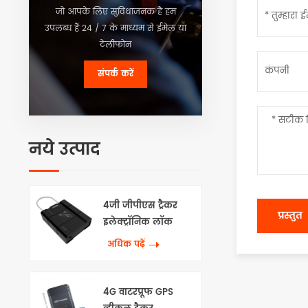
जो आपके लिए सुविधाजनक है हम
उपलब्ध हैं 24 / 7 के माध्यम से ईमेल या
टेलीफोन
संपर्क करें
नये उत्पाद
4जी जीपीएस ट्रैकर
इलेक्ट्रॉनिक लॉक
अधिक पढ़ें
4G वाटरप्रूफ GPS