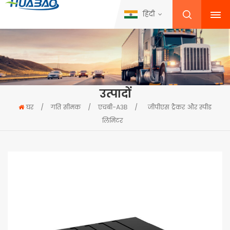
हिंदी
उत्पादों
घर
/
गति सीमक
/
एचबी-A3B
/
जीपीएस ट्रैकर और स्पीड
लिमिटर