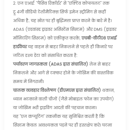
2. एज एआई: "पैसिव रिकॉर्डर" से "एक्टिव कोपायलट" तक
ट्रू 4जी वीडियो टेलीमैटिक्स सिर्फ इमेज स्ट्रीमिंग से कहीं
अधिक है; यह स्रोत पर ही बुद्धिमत्ता प्राप्त करने के बारे में है।
ADAS (एडवांस्ड ड्राइवर असिस्टेंस सिस्टम) और DMS (ड्राइवर
मॉनिटरिंग सिस्टम) को एकीकृत करके,
एचबी-वीटी08 एआई
हार्डवेयर
यह वाहन से बाहर निकलने से पहले ही किनारे पर
जटिल दृश्य डेटा को संसाधित करता है:
पर्यावरण जागरूकता (ADAS द्वारा संचालित)
लेन से बाहर
निकलने और आगे से टक्कर होने के जोखिम की वास्तविक
समय में निगरानी।
चालक व्यवहार विश्लेषण (डीएमएस द्वारा संचालित)
थकान,
ध्यान भटकाने वाली चीजों (जैसे मोबाइल फोन का उपयोग)
या जोखिम भरी ड्राइविंग आदतों की पहचान करना।
यह "एज कंप्यूटिंग" तकनीक यह सुनिश्चित करती है कि
सिस्टम केवल आवश्यकता पड़ने पर ही हस्तक्षेप करे। घटना