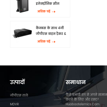
इलेक्ट्रॉनिक सील
अधिक पढ़ें
कैनबस के साथ 4जी
जीपीएस वाहन ट्रैकर &
वाईफाई
अधिक पढ़ें
उत्पादों
समाधान
कैसे प्रभावी रूप से अपने सामान
जीपीएस ताले
करने के लिए और रसद?
MDVR
Huabaotelemics.com