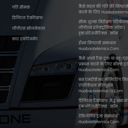
कैसे वाहन की गति की निगरा
गति सीमक
करने के लिए Huabaotelem
डिजिटल टैकोोग्राफ
सीमा शुल्क निरीक्षण परियोजन
जीपीएस इलेक्ट्रॉनिक लॉक |
जीपीएस खोजनेवाला
हुबाओटेलमैटिक्स . कॉम
कार इंफोटेनमेंट
ईंधन निगरानी समाधान
Huabaotelemics.com
कैसे अपने टैंक ट्रक या बहु-दर
प्रबंधन करने के लिए बॉक्स ट्
Huabaotelemics.com
बस एमडीवीआर मॉनिटरिंग सिस
एप्लीकेशन सॉल्यूशन
Huabaotelematics.com
डिजिटल टैकोग्राफ में हुआबाओ
हुबाओटेलमैटिक्स . कॉम
रेफ्रिजेरेटेड ट्रक समाधान
Huabaotelemics.com