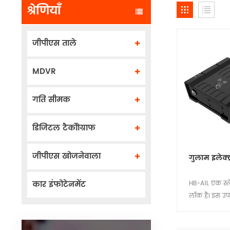
श्रेणियाँ
जीपीएस ताले
MDVR
गति सीमक
डिजिटल टैकोोग्राफ
जीपीएस खोजनेवाला
गुलाम इलेक्
कार इंफोटेनमेंट
HB-A1L एक स्ले
लॉक है। इस 
मुख्य लॉक के 
HB-A1Lm रसद