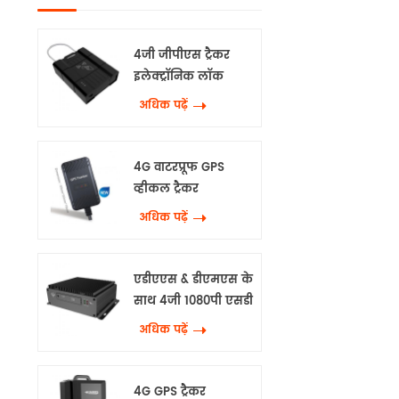
4जी जीपीएस ट्रैकर
इलेक्ट्रॉनिक लॉक
अधिक पढ़ें
4G वाटरप्रूफ GPS
व्हीकल ट्रैकर
अधिक पढ़ें
एडीएएस & डीएमएस के
साथ 4जी 1080पी एसडी
एमडीवीआर
अधिक पढ़ें
4G GPS ट्रैकर