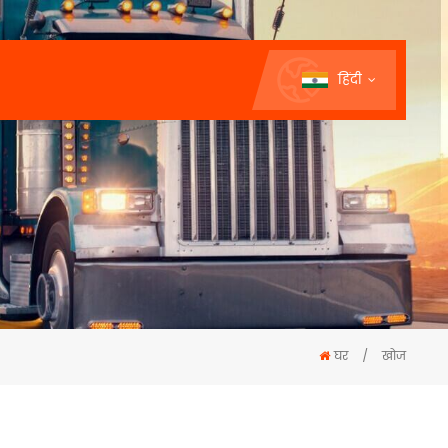
हिंदी
घर
/
खोज