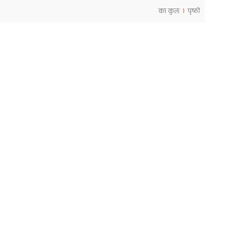
का कुल
1
पृष्ठों