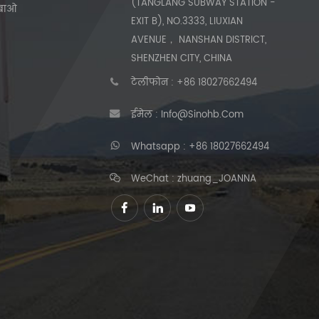
(TANGLANG SUBWAY STATION -
हुबाओ
EXIT B), NO.3333, LIUXIAN
AVENUE， NANSHAN DISTRICT,
SHENZHEN CITY, CHINA
टेलीफोन :
+86 18027662494
ईमेल :
Info@sinohb.com
Whatsapp :
+86 18027662494
WeChat : zhuang_JOANNA