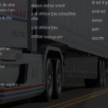
के बारे में 
नी और सीमा
मोबाइल डीवीआर प्रणाली
atics.com
संपर्क करें
4 जी जीपीएस ट्रैकर इलेक्ट्रॉनिक
ा के लिए
लॉक
समाचार
3 जी जीपीएस ट्रैकर
ब्लॉग
जीपीएस Tachograph
साइटमैप
वाजे का
रक
्टम
 का अनुभव |