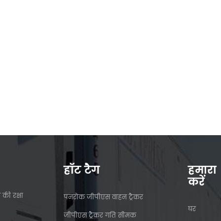
हॉट टैग
हमारा
करें
 की रक्षा
पनरोक जीपीएस वाहन ट्रैकर
घर
जीपीएस ट्रैकर गति सीमक