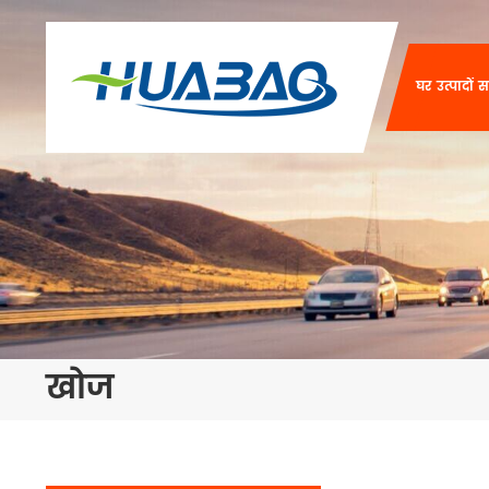
घर
उत्पादों
स
खोज