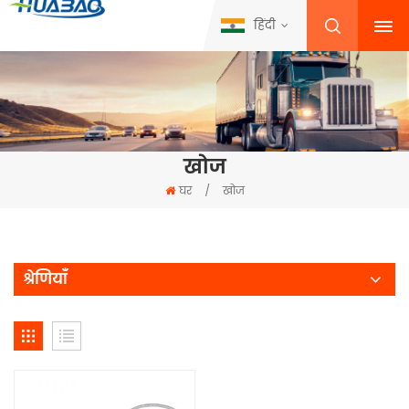
हिंदी
खोज
घर
/
खोज
श्रेणियाँ