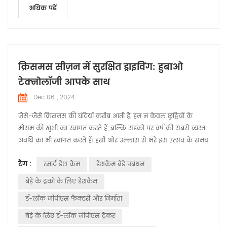
अधिक पढ़ें
क्रिसमस सीज़न में सुरक्षित ड्राइविंग: हुबाओ
टेक्नोलॉजी आपके साथ
Dec 06 , 2024
जैसे-जैसे क्रिसमस की घंटियाँ करीब आती हैं, हम न केवल छुट्टियों के
मौसम की खुशी का स्वागत करते हैं, बल्कि सड़कों पर वर्ष की सबसे व्यस्त
अवधि का भी स्वागत करते हैं। हंसी और उल्लास से भरे इस उत्सव के समय
में, ड्राइविंग रिकॉर्डर और जीपीएस ईलॉक उत्पादों की अग्रणी निर्माता,
टैग :
स्मार्ट डैश कैम
डैशकैम बेड़े प्रबंधन
हुआबाओ टेक्नोलॉजी, हमारी नवीन तकनीक के माध्यम से प्रत्येक ड्राइवर
की यात्रा की सुरक्षा और खुशी सुनिश्चित करने के लिए प्रतिबद्ध है। ...
बेड़े के ट्रकों के लिए डैशकैम
ई-लॉक ​​जीपीएस फैक्टरी और निर्माता
बेड़े के लिए ई-लॉक ​​जीपीएस ट्रैकर