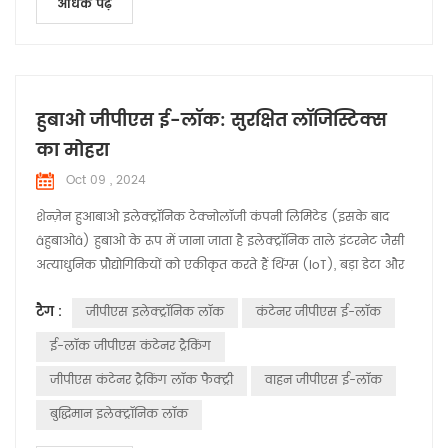
अधिक पढ़ें
हुबाओ जीपीएस ई-लॉक: सुरक्षित लॉजिस्टिक्स
का मोहरा
Oct 09 , 2024
शेन्ज़ेन हुआबाओ इलेक्ट्रॉनिक टेक्नोलॉजी कंपनी लिमिटेड (इसके बाद
âहुबाओâ) हुबाओ के रूप में जाना जाता है इलेक्ट्रॉनिक ताले इंटरनेट जैसी
अत्याधुनिक प्रौद्योगिकियों को एकीकृत करते हैं थिंग्स (IoT), बड़ा डेटा और
क्लाउड कंप्यूटिंग, व्यापक सुरक्षा प्रदान करते हैं लॉजिस्टिक्स उद्योग के लिए
टैग :
जीपीएस इलेक्ट्रॉनिक लॉक
कंटेनर जीपीएस ई-लॉक
समाधान। उत्पाद की मुख्य विशेषताएं: 1. वास्तविक समय ट्रैकिंग और
निगरानी: HUABAO इलेक्ट्रॉनिक ताले सक्षम कार्गो परिवहन ...
ई-लॉक ​​जीपीएस कंटेनर ट्रैकिंग
जीपीएस कंटेनर ट्रैकिंग लॉक फैक्ट्री
वाहन जीपीएस ई-लॉक
बुद्धिमान इलेक्ट्रॉनिक लॉक