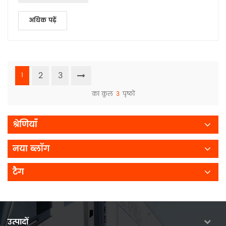
अधिक पढ़ें
2
3
1
का कुल
3
पृष्ठों
श्रेणियाँ
नया ब्लॉग
टैग
उत्पादों