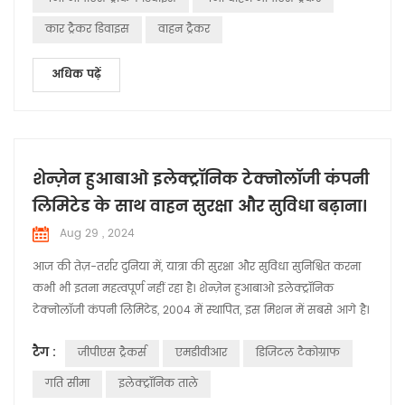
सिग्नल प्रा...
कार ट्रैकर डिवाइस
वाहन ट्रैकर
अधिक पढ़ें
शेन्ज़ेन हुआबाओ इलेक्ट्रॉनिक टेक्नोलॉजी कंपनी
लिमिटेड के साथ वाहन सुरक्षा और सुविधा बढ़ाना।
Aug 29 , 2024
आज की तेज़-तर्रार दुनिया में, यात्रा की सुरक्षा और सुविधा सुनिश्चित करना
कभी भी इतना महत्वपूर्ण नहीं रहा है। शेन्ज़ेन हुआबाओ इलेक्ट्रॉनिक
टेक्नोलॉजी कंपनी लिमिटेड, 2004 में स्थापित, इस मिशन में सबसे आगे है।
100 समर्पित आर एंड डी इंजीनियरों सहित 350 से अधिक कर्मचारियों की
टैग :
जीपीएस ट्रैकर्स
एमडीवीआर
डिजिटल टैकोग्राफ
एक मजबूत टीम के साथ, हुआबाओ ने ऑटोमोटिव इलेक्ट्रॉनिक्स उद्योग में
नवाचार की सीमाओं को लगातार आगे बढ़ाया है। पिछले कुछ वर्षों में...
गति सीमा
इलेक्ट्रॉनिक ताले