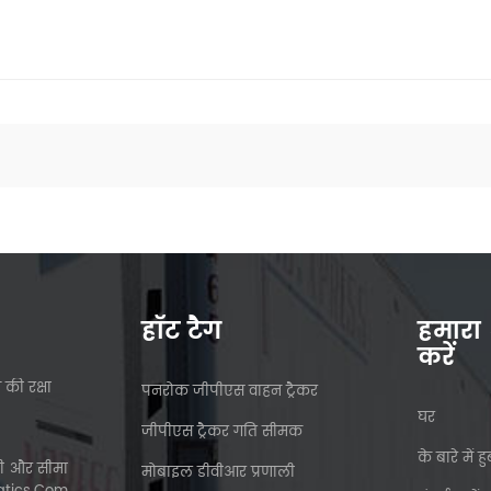
हॉट टैग
हमारा
करें
 की रक्षा
पनरोक जीपीएस वाहन ट्रैकर
घर
जीपीएस ट्रैकर गति सीमक
के बारे में 
नी और सीमा
मोबाइल डीवीआर प्रणाली