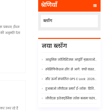
श्रेणियाँ
ब्लॉग
क प्रबंधन, ईंधन
े की अनुमति देता
नया ब्लॉग
आधुनिक लॉजिस्टिक्स आपूर्ति शृंखलाओं में छिपी कमजोरियाँ
स्पेसिफिकेशन शीट से आगे: क्यों वास्तविक फ्लीट AI डैशकैम स्थिरता के लिए कठोर हार्डवेयर-फर्मवेयर तालमेल आवश्यक है
सौर ऊर्जा संचालित GPS E Lock: 2026 में स्मार्ट कार्गो सुरक्षा के लिए संपूर्ण मार्गदर्शिका
हुआबाओ जीपीएस स्मार्ट ई-लॉक: डिजिटल सीमा नियंत्रण के साथ सीमा शुल्क दक्षता और सीमा पार लॉजिस्टिक्स में क्रांतिकारी बदलाव
जीपीएस इलेक्ट्रॉनिक लॉक बनाम पारंपरिक सील: आधुनिक कार्गो सुरक्षा में दृश्यता का इंजीनियरिंग समावेश
नकर उभर रहे हैं