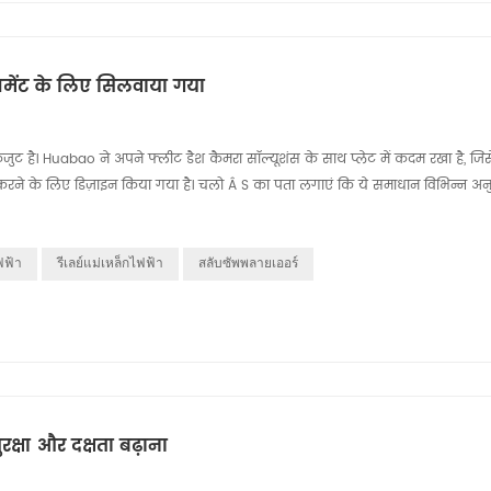
ेजमेंट के लिए सिलवाया गया
ट है। Huabao ने अपने फ्लीट डैश कैमरा सॉल्यूशंस के साथ प्लेट में कदम रखा है, जिसे बे
रने के लिए डिज़ाइन किया गया है। चलो Â S का पता लगाएं कि ये समाधान विभिन्न अनुप्रय
ฟฟ้า
รีเลย์แม่เหล็กไฟฟ้า
สลับซัพพลายเออร์
्षा और दक्षता बढ़ाना