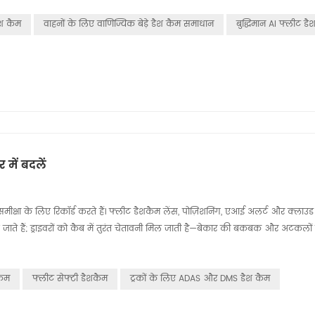
ैश कैम
वाहनों के लिए वाणिज्यिक बेड़े डैश कैम समाधान
बुद्धिमान AI फ्लीट डै
में बदलें
समीक्षा के लिए रिकॉर्ड करते हैं। फ्लीट डैशकैम लेंस, पोज़िशनिंग, एआई अलर्ट और क्लाउ
 जाते हैं; ड्राइवरों को कैब में तुरंत चेतावनी मिल जाती है—बेकार की बकबक और अटकलों
कैम
फ्लीट सेफ्टी डैशकैम
ट्रकों के लिए ADAS और DMS डैश कैम