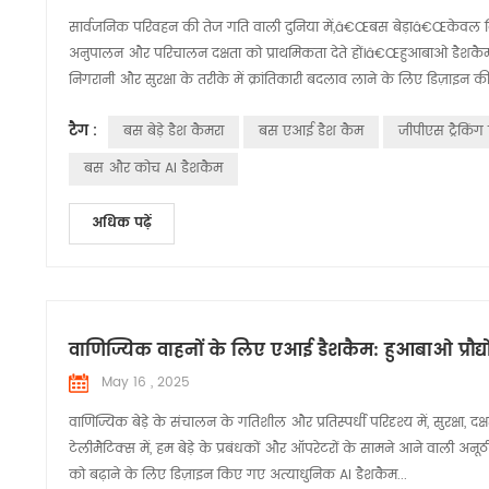
सार्वजनिक परिवहन की तेज गति वाली दुनिया में,â€Œबस बेड़ाâ€Œकेवल विश
अनुपालन और परिचालन दक्षता को प्राथमिकता देते हों।â€Œहुआबाओ डैशकैम
निगरानी और सुरक्षा के तरीके में क्रांतिकारी बदलाव लाने के लिए डिज़ाइन 
टैग :
बस बेड़े डैश कैमरा
बस एआई डैश कैम
जीपीएस ट्रैकिं
बस और कोच AI डैशकैम
अधिक पढ़ें
वाणिज्यिक वाहनों के लिए एआई डैशकैम: हुआबाओ प्रौद्योगि
May 16 , 2025
वाणिज्यिक बेड़े के संचालन के गतिशील और प्रतिस्पर्धी परिदृश्य में, सुरक
टेलीमैटिक्स में, हम बेड़े के प्रबंधकों और ऑपरेटरों के सामने आने वाली अनूठी
को बढ़ाने के लिए डिज़ाइन किए गए अत्याधुनिक AI डैशकैम...