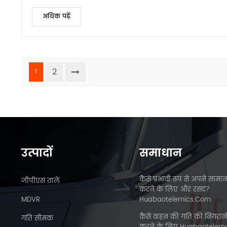
अधिक पढ़ें
2
1
उत्पादों
समाधान
कैसे प्रभावी रूप से अपने सामान
जीपीएस ताले
करने के लिए और रसद?
MDVR
Huabaotelemics.com
कैसे वाहन की गति की निगरा
गति सीमक