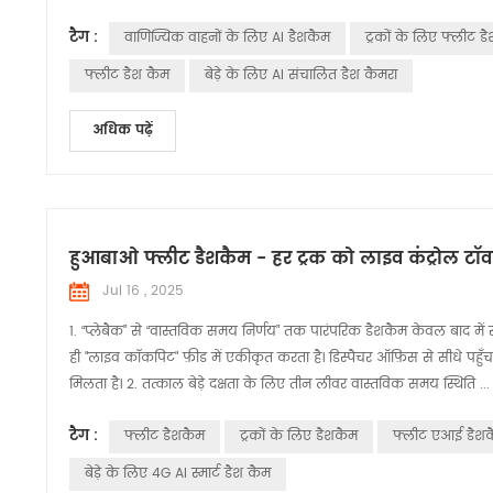
टैग :
वाणिज्यिक वाहनों के लिए AI डैशकैम
ट्रकों के लिए फ्लीट ड
फ्लीट डैश कैम
बेड़े के लिए AI संचालित डैश कैमरा
अधिक पढ़ें
हुआबाओ फ्लीट डैशकैम - हर ट्रक को लाइव कंट्रोल टॉवर 
Jul 16 , 2025
1. “प्लेबैक” से “वास्तविक समय निर्णय” तक पारंपरिक डैशकैम केवल बाद में 
ही "लाइव कॉकपिट" फ़ीड में एकीकृत करता है। डिस्पैचर ऑफ़िस से सीधे पहुँच
मिलता है। 2. तत्काल बेड़े दक्षता के लिए तीन लीवर वास्तविक समय स्थिति ...
टैग :
फ्लीट डैशकैम
ट्रकों के लिए डैशकैम
फ्लीट एआई डैश
बेड़े के लिए 4G AI स्मार्ट डैश कैम