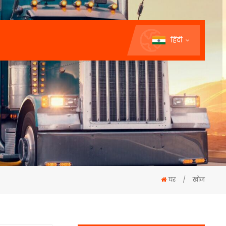
हिंदी
घर
/
खोज