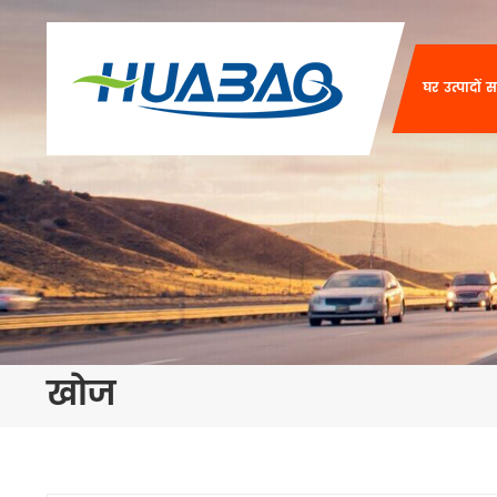
घर
उत्पादों
स
खोज