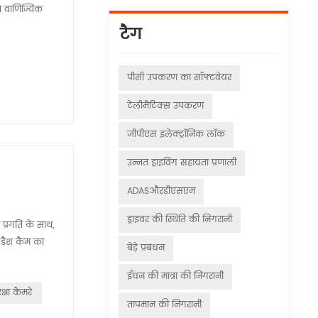
ाथ वाणिज्यिक
टैग
पीसी उपकरण का सॉफ्टवेयर
टेलीमैटिक्स उपकरण
जीपीएस इलेक्ट्रॉनिक लॉक
उन्नत ड्राइविंग सहायता प्रणाली
ADASऔरडीएसएम
ड्राइवर की स्थिति की निगरानी
 प्रगति के साथ,
्ट डैश कैम का
बेड़े प्रबंधन
ईंधन की मात्रा की निगरानी
षा कैमरे
तापमान की निगरानी