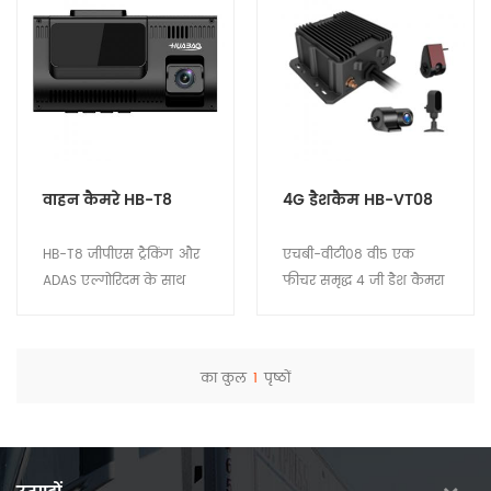
वाहन कैमरे HB-T8
4G डैशकैम HB-VT08
HB-T8 जीपीएस ट्रैकिंग और
एचबी-वीटी08 वी5 एक
ADAS एल्गोरिदम के साथ
फीचर समृद्ध 4 जी डैश कैमरा
एक अत्यधिक बुद्धिमान
है जो कार वीडियो निगरानी
डैशकैम है। वीडियो इनपुट के
उद्योग के लिए डिज़ाइन किया
4 चैनल ड्राइविंग के बारे में
गया है। सार्वजनिक परिवहन,
का कुल
1
पृष्ठों
अधिक जानकारी प्राप्त करते
टैक्सियों, रसद, रसद और
विवरण देखें
विवरण देखें
हैं और ड्राइवरों को सुरक्षित रूप
ऑटोमोबाइल कारखानों के
से ड्राइव करने की याद दिला
साथ पूर्व-स्थापना सहयोग में
सकते हैं। यह बीमा दावों,
व्यापक रूप से उपयोग किया