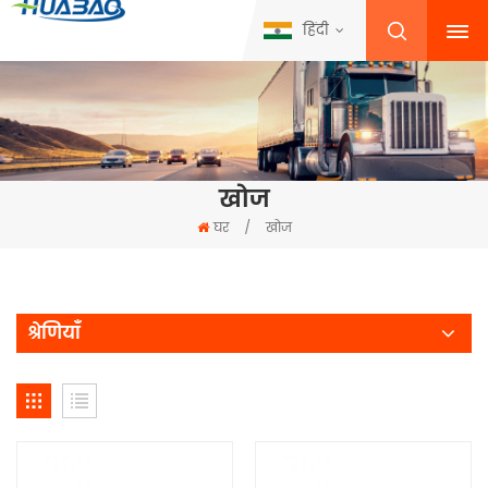
हिंदी
खोज
घर
/
खोज
श्रेणियाँ