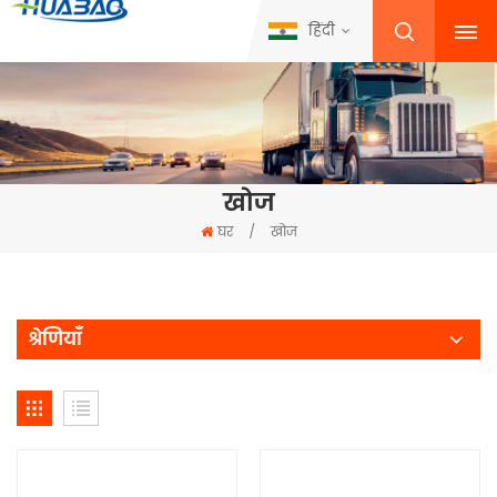
हिंदी
खोज
घर
/
खोज
श्रेणियाँ