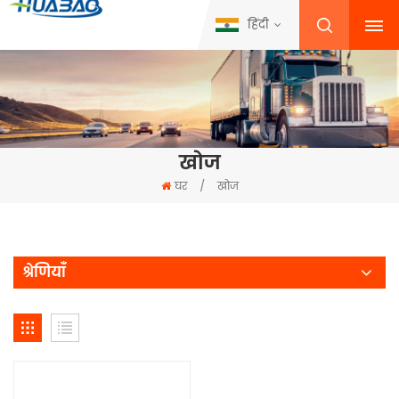
हिंदी
खोज
घर
/
खोज
श्रेणियाँ