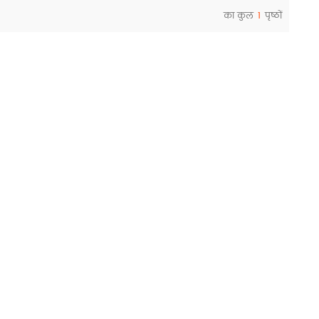
का कुल
1
पृष्ठों