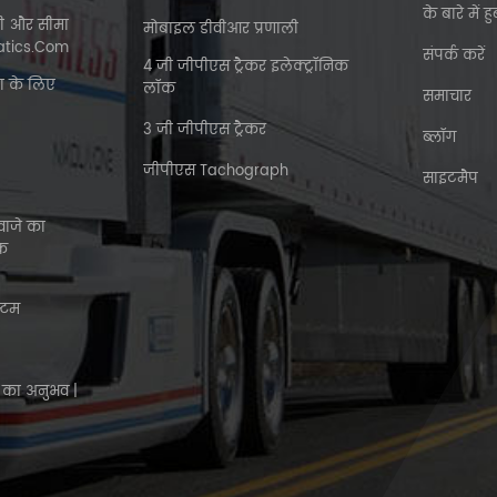
के बारे में 
नी और सीमा
मोबाइल डीवीआर प्रणाली
atics.com
संपर्क करें
4 जी जीपीएस ट्रैकर इलेक्ट्रॉनिक
ा के लिए
लॉक
समाचार
3 जी जीपीएस ट्रैकर
ब्लॉग
जीपीएस Tachograph
साइटमैप
वाजे का
रक
्टम
 का अनुभव |