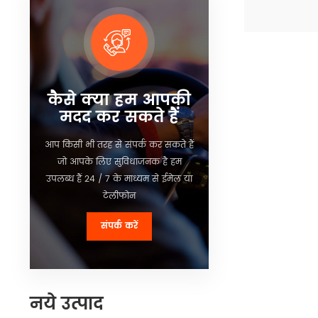
ब्लूटूथ, वाईफ़
अन्य सुविधाएँ प
विवरण देखें
कार फैक्ट्री प्री
के लिए विकस
मल्टीमीडिया टर्
कैसे क्या हम आपकी
मदद कर सकते हैं
आप किसी भी तरह से संपर्क कर सकते हैं
जो आपके लिए सुविधाजनक है हम
उपलब्ध हैं 24 / 7 के माध्यम से ईमेल या
टेलीफोन
संपर्क करें
नये उत्पाद