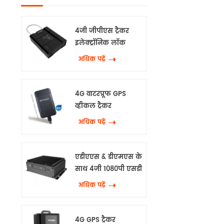
4जी जीपीएस ट्रैकर
इलेक्ट्रॉनिक लॉक
अधिक पढ़ें
4G वाटरप्रूफ GPS
व्हीकल ट्रैकर
अधिक पढ़ें
एडीएएस & डीएमएस के
साथ 4जी 1080पी एसडी
एमडीवीआर
अधिक पढ़ें
4G GPS ट्रैकर