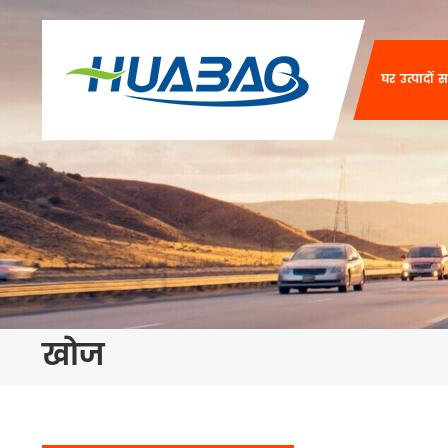
घर
उत्पादों
स
खोज