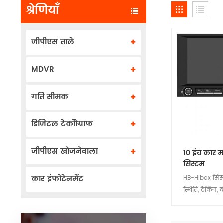
श्रेणियाँ
जीपीएस ताले
MDVR
गति सीमक
डिजिटल टैकोोग्राफ
जीपीएस खोजनेवाला
10 इंच कार म
सिस्टम
कार इंफोटेनमेंट
HB-Hibox सिस
स्थिति, ट्रैकिंग,
रिमोट कंट्रोल, ट्
प्रबंधन, नेविगे