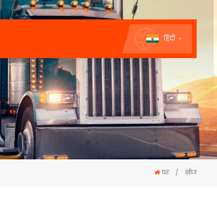
हिंदी
घर
/
खोज