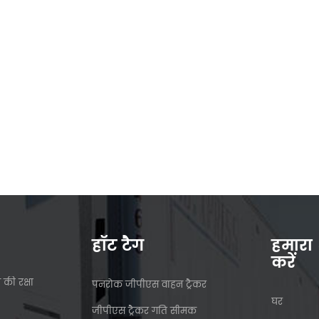
हॉट टैग
हमारा
करें
 की रक्षा
पनरोक जीपीएस वाहन ट्रैकर
घर
जीपीएस ट्रैकर गति सीमक