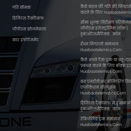
कैसे वाहन की गति की निगरा
गति सीमक
करने के लिए Huabaotelem
डिजिटल टैकोोग्राफ
सीमा शुल्क निरीक्षण परियोजन
जीपीएस इलेक्ट्रॉनिक लॉक |
जीपीएस खोजनेवाला
हुबाओटेलमैटिक्स . कॉम
कार इंफोटेनमेंट
ईंधन निगरानी समाधान
Huabaotelemics.com
कैसे अपने टैंक ट्रक या बहु-दर
प्रबंधन करने के लिए बॉक्स ट्
Huabaotelemics.com
बस एमडीवीआर मॉनिटरिंग सिस
एप्लीकेशन सॉल्यूशन
Huabaotelematics.com
डिजिटल टैकोग्राफ में हुआबाओ
हुबाओटेलमैटिक्स . कॉम
रेफ्रिजेरेटेड ट्रक समाधान
Huabaotelemics.com