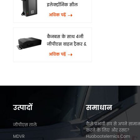
इलेक्ट्रॉनिक सील
अधिक पढ़ें
कैनबस के साथ 4जी
जीपीएस वाहन ट्रैकर &
वाईफाई
अधिक पढ़ें
उत्पादों
समाधान
कैसे प्रभावी रूप से अपने सामान
जीपीएस ताले
करने के लिए और रसद?
MDVR
Huabaotelemics.com