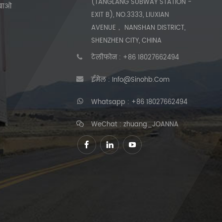
(TANGLANG SUBWAY STATION -
हुबाओ
EXIT B), NO.3333, LIUXIAN
AVENUE， NANSHAN DISTRICT,
SHENZHEN CITY, CHINA
टेलीफोन :
+86 18027662494
ईमेल :
Info@sinohb.com
Whatsapp :
+86 18027662494
WeChat : zhuang_JOANNA